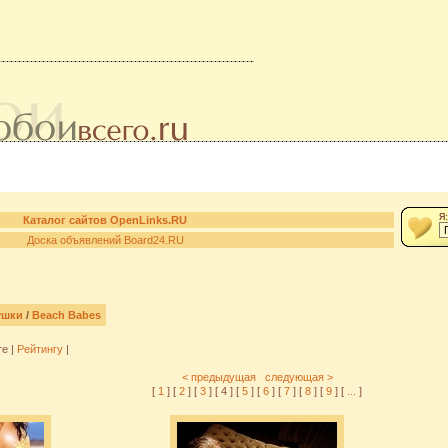
Я:
Каталог сайтов OpenLinks.RU
Доска объявлений Board24.RU
ушки
/
Beach Babes
те |
Рейтингу
|
< предыдущая
следующая >
[
1
] [
2
] [
3
] [ 4 ] [
5
] [
6
] [
7
] [
8
] [
9
] [
...
]