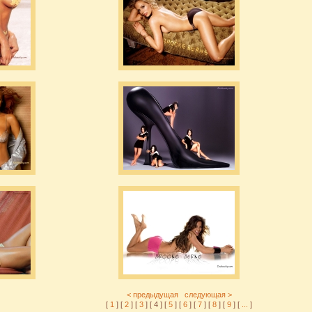
< предыдущая
следующая >
[
1
] [
2
] [
3
] [ 4 ] [
5
] [
6
] [
7
] [
8
] [
9
] [
...
]