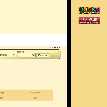
Найти:
мер
Загрузки
 Кб
1057