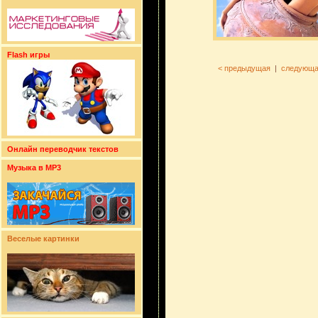
Flash игры
< предыдущая
|
следующа
Онлайн переводчик текстов
Музыка в MP3
Веселые картинки