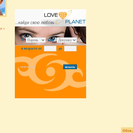
я >
Я
ищу
в возрасте от
до
знакомства
Обои 