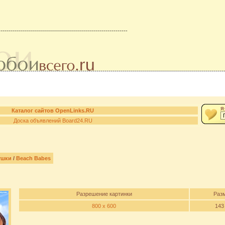
Я:
Каталог сайтов OpenLinks.RU
Доска объявлений Board24.RU
ушки
/
Beach Babes
Разрешение картинки
Раз
800 x 600
143