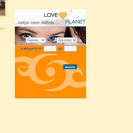
я >
Я
ищу
в возрасте от
до
знакомства