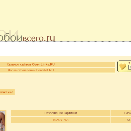
Я:
Каталог сайтов OpenLinks.RU
Доска объявлений Board24.RU
ические
Разрешение картинки
Раз
1024 x 768
154