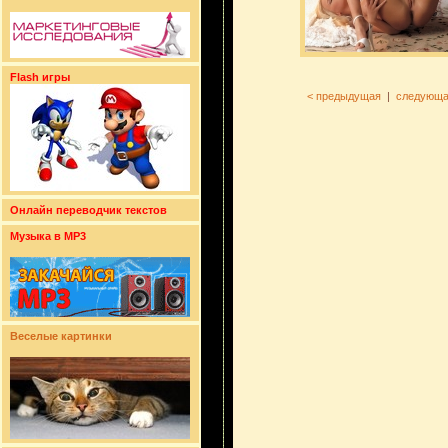
Flash игры
< предыдущая
|
следующа
Онлайн переводчик текстов
Музыка в MP3
Веселые картинки